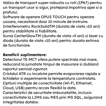
Valiza de transport super-robusta cu roti (IP67) pentru
un transport usor si sigur, protejand impotriva apei si a
prafului.
Software de operare OPUS TOUCH pentru operare
usoara, necesitand doar 10 minute de instruire.
Interferometru RockSolidTM (durata de viata >10 ani)
pentru stabilitate si fiabilitate.
Sursa CenterGlowTM (durata de viata >5 ani) si laser cu
dioda (durata de viata >10 ani) pentru durata extinsa
de functionare.
Beneficii suplimentare:
Detectorul TE-MCT ofera putere spectrala mai mare,
reducand la jumatate timpul de masurare si dubland
raportul semnal-zgomot.
Cristalul ATR cu incalzire permite evaporarea rapida a
lichidelor si experimente la temperatura controlata.
Optiuni multiple de conectivitate (Wi-Fi, Ethernet,
Cloud, USB) pentru acces flexibil la date.
Caracteristici de securitate imbunatatite, inclusiv
conectivitate la LIMS sau MES prin MS SQL, asigurand
integritatea datelor.