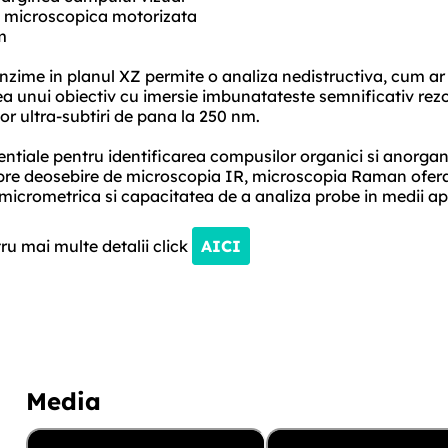
na microscopica motorizata
m
zime in planul XZ permite o analiza nedistructiva, cum ar 
rea unui obiectiv cu imersie imbunatateste semnificativ rezo
or ultra-subtiri de pana la 250 nm.
tiale pentru identificarea compusilor organici si anorgani
 Spre deosebire de microscopia IR, microscopia Raman ofer
micrometrica si capacitatea de a analiza probe in medii a
ru mai multe detalii click
AICI
Media