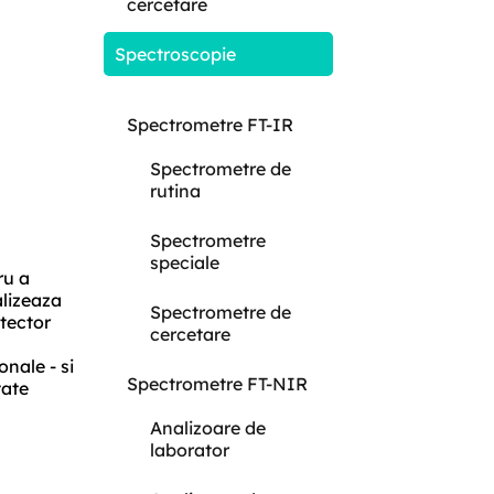
cercetare
Spectroscopie
Spectrometre FT-IR
Spectrometre de
rutina
Spectrometre
speciale
ru a
lizeaza
Spectrometre de
etector
cercetare
nale - si
Spectrometre FT-NIR
tate
Analizoare de
laborator