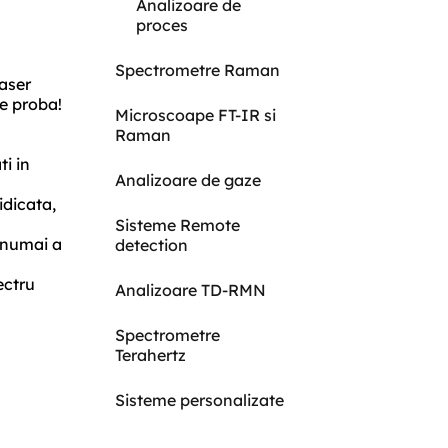
Analizoare de
proces
Spectrometre Raman
laser
de proba!
Microscoape FT-IR si
Raman
ti in
Analizoare de gaze
idicata,
Sisteme Remote
 numai a
detection
ectru
Analizoare TD-RMN
Spectrometre
Terahertz
Sisteme personalizate