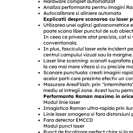
Hardware complet automatizat
Analiza performanta pentru imagini 
Autocalibrare si aliniere automata
Explicatii despre scanarea cu laser 
Utilizarea unei oglinzi galvanometrice 
poate scana liber punctul de sub obiecti
In ceea ce priveste atat precizia, cat 
conventionala.
In plus, fasciculul laser este incident 
centrul campului vizual sau la margine
Laser line scanning: scanati suprafata 
la cea mai mare viteza si cu precizie m
Scanare punctuala: creati imagini rap
acelor parti care prezinta efectiv un co
Masurare AreaFlash: prin "intermitenta"
mediu al intregii zone. Acest lucru perm
Performanta Raman maxima in oric
Modul linie laser
Imagistica Raman ultra-rapida prin ilum
Linie laser omogena si fara distorsiuni 
Fara detector EMCCD
Modul punct laser
Punct de focalizare perfect chiar si la