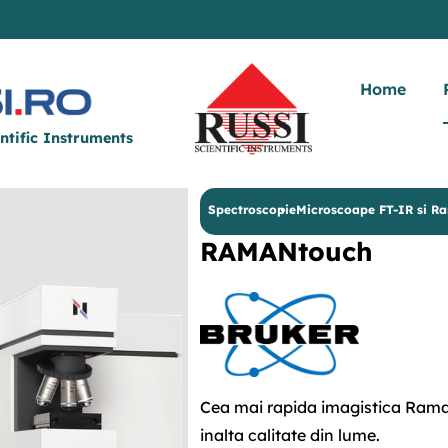
Home
ntific Instruments
Spectroscopie
Microscoape FT-IR si R
RAMANtouch
Cea mai rapida imagistica Ram
inalta calitate din lume.