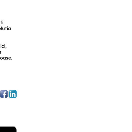
fi
lutia
ci,
a
poase.