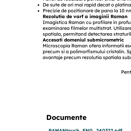
De sute de ori mai rapid decat o plati
Precizie de pozitionare de pana la 10 n
Rezolutia de varf a imaginii Raman
Imagistica Raman cu profilare in profun
examinarea filmelor multistrat. Utiliza
spatiala, permitand detectarea straturil
Accesati domeniul submicrometric
Microscopia Raman ofera informatii esen
precum si a polimorfismului cristalin.
avantaje precum rezolutia spatiala sub
Pent
Documente
RAMANtouch_ENG_240322.pdf