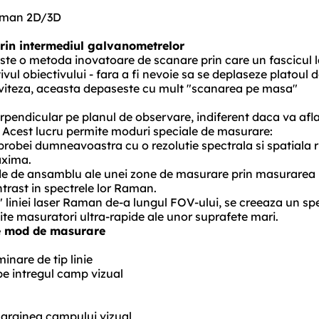
Raman 2D/3D
prin intermediul galvanometrelor
este o metoda inovatoare de scanare prin care un fascicul 
vul obiectivului - fara a fi nevoie sa se deplaseze platoul 
si viteza, aceasta depaseste cu mult "scanarea pe masa"
perpendicular pe planul de observare, indiferent daca va afla
. Acest lucru permite moduri speciale de masurare:
probei dumneavoastra cu o rezolutie spectrala si spatiala r
axima.
ide de ansamblu ale unei zone de masurare prin masurarea
ntrast in spectrele lor Raman.
 liniei laser Raman de-a lungul FOV-ului, se creeaza un sp
ite masuratori ultra-rapide ale unor suprafete mari.
e mod de masurare
inare de tip linie
pe intregul camp vizual
 marginea campului vizual